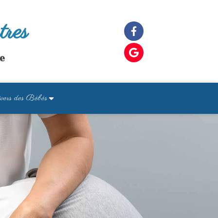
tres
le
vers des Bébés