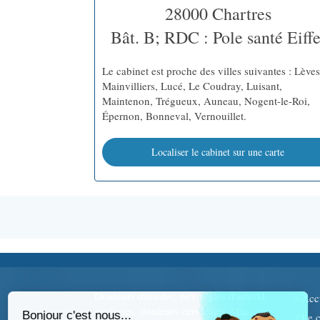
28000
Chartres
Bât. B; RDC : Pole santé Eiffe
Le cabinet est proche des villes suivantes : Lèves
Mainvilliers, Lucé, Le Coudray, Luisant,
Maintenon, Trégueux, Auneau, Nogent-le-Roi,
Épernon, Bonneval, Vernouillet.
Localiser le cabinet sur une carte
Douleurs dorsales, névralgies d'arnold,
Acc
scolioses, douleurs cervicales ? La
Le c