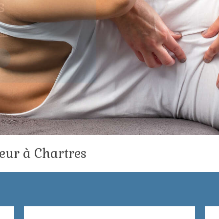
s
one
s
teur à Chartres