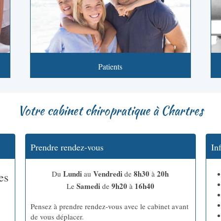
Patients
Votre cabinet chiropratique à Chartres
Prendre rendez-vous
In
Lundi
Vendredi
8h30
20h
Du
au
de
à
es
Samedi
9h20
16h40
Le
de
à
Pensez à prendre rendez-vous avec le cabinet avant
de vous déplacer.