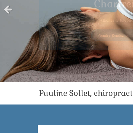
Chartre
Slide précédent
Afficher le téléph
Prendre Rendez-vou
Pauline Sollet, chiroprac