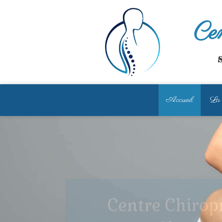
Cen
S
Accueil
La 
Centre Chirop