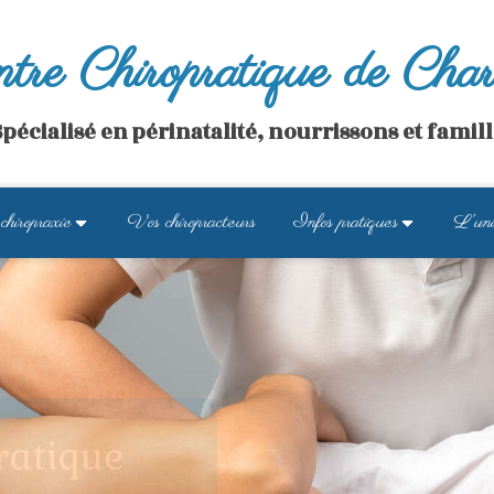
tre Chiropratique de Char
pécialisé en périnatalité, nourrissons et famil
chiropraxie
Vos chiropracteurs
Infos pratiques
L'uni
ratique