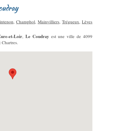
Coudray
intenon
,
Champhol
,
Mainvilliers
,
Trégueux
,
Lèves
ure-et-Loir
Le Coudray
,
est une ville de 4099
 Chartres.