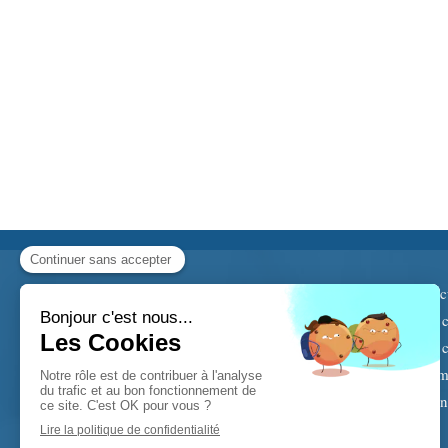
Douleurs dorsales, névralgies d'arnold,
Acc
scolioses, douleurs cervicales ? La
Le c
chiropraxie, avec plus de 100 000
Le c
chiropracteurs dans le monde, dispose
de techniques dédiées.
Tém
Prenez rendez-vous avec Pauline Sollet.
Con
©2020 Pauline Sollet