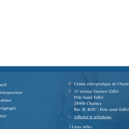
Centre chiropratique de Chartr
ueil
10 avenue Gustave Eiffel
hiropracteur
Pôle Santé Eiffel
abinet
28000
Chartres
oignages
Bât. B; RDC : Pole santé Eiffel
tact
Afficher le téléphone
Liens utiles