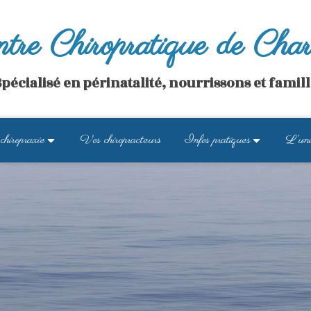
tre Chiropratique de Char
pécialisé en périnatalité, nourrissons et famil
chiropraxie
Vos chiropracteurs
Infos pratiques
L'uni