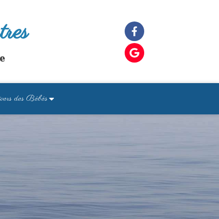
tres
le
vers des Bébés